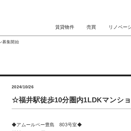
賃貸物件
売買
リノベー
ョン募集開始
2024/10/26
☆福井駅徒歩10分圏内1LDKマンシ
◆アムールペー豊島 803号室◆