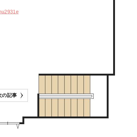
0ihu2931e
次の記事