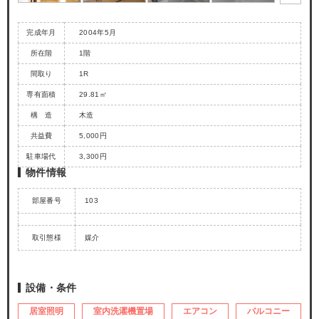
完成年月
2004年5月
所在階
1階
間取り
1R
専有面積
29.81㎡
構 造
木造
共益費
5,000円
駐車場代
3,300円
物件情報
部屋番号
103
取引態様
媒介
設備・条件
居室照明
室内洗濯機置場
エアコン
バルコニー