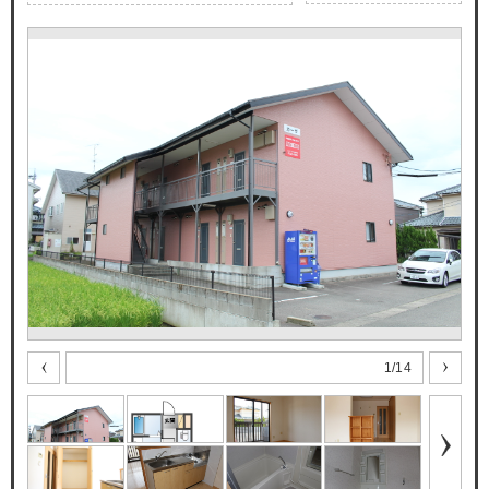
1
/
14