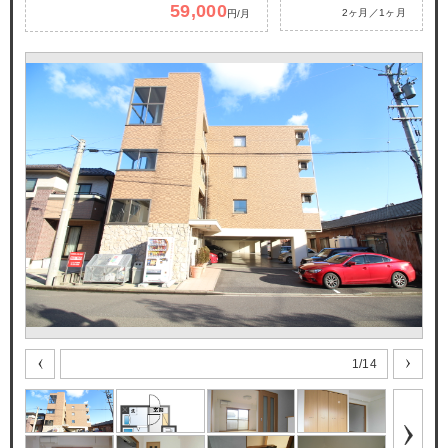
59,000
2ヶ月／1ヶ月
円/月
1
/
14