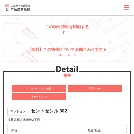
この物件情報を印刷する
print
【無料】この物件についてお問合わせをする
contact us
物件
インターネット無料
360°view
オートロック
セントセシル 302
マンション
福井県福井市米松2丁目7－7
家賃
敷金/礼金