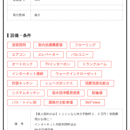
取引態様
媒介
設備・条件
居室照明
室内洗濯機置場
フローリング
エアコン
エレベーター
バルコニー
オートロック
TVインターホン
トランクルーム
インターネット接続
ウォークインクローゼット
対面キッチン
シューズボックス
洗髪洗面化粧台
システムキッチン
温水洗浄暖房便座
駐輪場
バス・トイレ別
屋根付き駐車場
360°view
【個人契約のみ】ミニミニなら仲介手数料２．２万円！初期費
用がお得に！
備 考
インターネット月額利用料込み
Wi-Fi設備完備