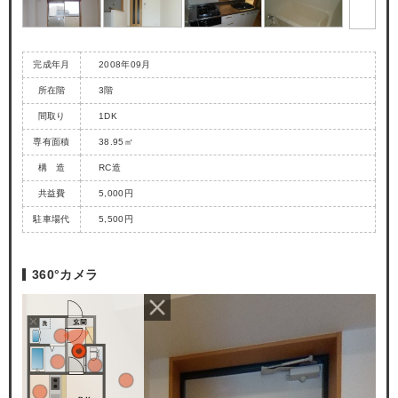
完成年月
2008年09月
所在階
3階
間取り
1DK
専有面積
38.95㎡
構 造
RC造
共益費
5,000円
駐車場代
5,500円
360°カメラ