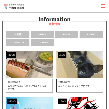
最新情報
未分類
NEWS
BLOG
EVENT
CAMPAIGN
COLUMN
BLOG
BLOG
2019/08/27
2019/08/22
お客様から差し入れをいただきました
新しく入社しました！永田です！
(*^^*)
NEWS
NEWS