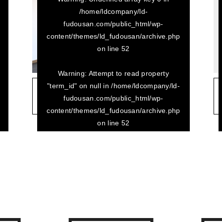
/home/ldcompany/ld-
fudousan.com/public_html/wp-
content/themes/ld_fudousan/archive.php
on line
52
Warning
: Attempt to read property
"term_id" on null in
/home/ldcompany/ld-
2023/03/23
fudousan.com/public_html/wp-
カサルシーダ 402
content/themes/ld_fudousan/archive.php
on line
52