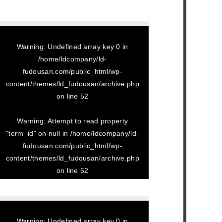
Warning
: Undefined array key 0 in
/home/ldcompany/ld-
fudousan.com/public_html/wp-
content/themes/ld_fudousan/archive.php
on line
52
Warning
: Attempt to read property
"term_id" on null in
/home/ldcompany/ld-
2024/01/27
fudousan.com/public_html/wp-
ベルメゾンホンダ 101
content/themes/ld_fudousan/archive.php
on line
52
Warning
: Undefined array key 0 in