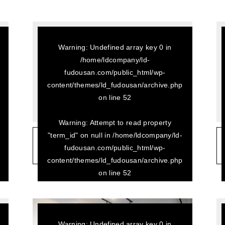
Warning
: Undefined array key 0 in
/home/ldcompany/ld-
fudousan.com/public_html/wp-
content/themes/ld_fudousan/archive.php
on line
52
Warning
: Attempt to read property
"term_id" on null in
/home/ldcompany/ld-
2026/07/08
fudousan.com/public_html/wp-
メゾンライラック 801
content/themes/ld_fudousan/archive.php
on line
52
Warning
: Undefined array key 0 in