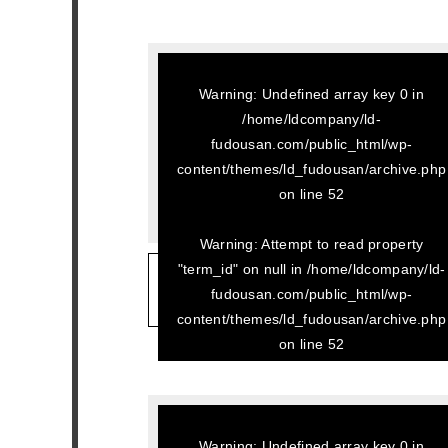
Warning
: Undefined array key 0 in
/home/ldcompany/ld-
fudousan.com/public_html/wp-
content/themes/ld_fudousan/archive.php
on line
52
Warning
: Attempt to read property
"term_id" on null in
/home/ldcompany/ld-
2026/07/08
fudousan.com/public_html/wp-
メゾンライラック 301
content/themes/ld_fudousan/archive.php
on line
52
Warning
: Undefined array key 0 in