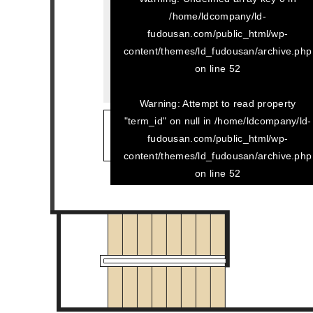
/home/ldcompany/ld-
fudousan.com/public_html/wp-
content/themes/ld_fudousan/archive.php
on line
52
Warning
: Attempt to read property
"term_id" on null in
/home/ldcompany/ld-
2023/12/23
fudousan.com/public_html/wp-
アートサイド21 102
content/themes/ld_fudousan/archive.php
on line
52