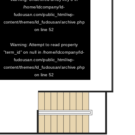
/home/ldcompany/ld-
fudousan.com/public_html/wp-
content/themes/ld_fudousan/archive.php
on line
52
Warning
: Attempt to read property
"term_id" on null in
/home/ldcompany/ld-
2020/02/02
fudousan.com/public_html/wp-
マエダビル 303
content/themes/ld_fudousan/archive.php
on line
52